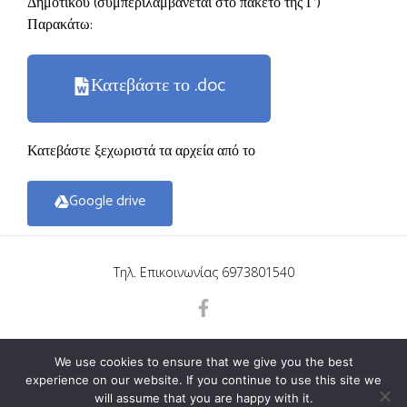
Δημοτικού (συμπεριλαμβάνεται στο πακέτο της Γ’)
Παρακάτω:
Κατεβάστε το .doc
Κατεβάστε ξεχωριστά τα αρχεία από το
Google drive
Τηλ. Επικοινωνίας 6973801540
We use cookies to ensure that we give you the best
experience on our website. If you continue to use this site we
will assume that you are happy with it.
All rights reserved © eva-edu.gr 2011-2020